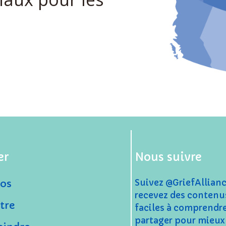
er
Nous suivre
Suivez @GriefAllian
os
recevez des contenu
tre
faciles à comprendre
partager pour mieux