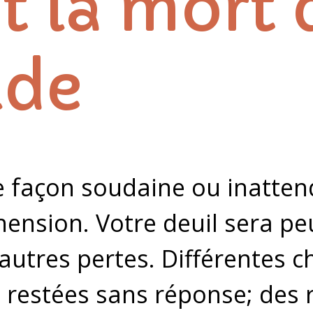
t la mort 
ide
e façon soudaine ou inatten
ension. Votre deuil sera peu
’autres pertes. Différentes 
 restées sans réponse; des r